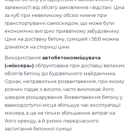
залежності від обсягу замовлення і відстані. Ціна
за куб при невеликому обсязі нижче при
транспортуванні самоскидом, що може бути
економічно вигідно приватному забудовнику.
Ціни на доставку бетону, сумішей і ЗБВ можна
дізнатися на сторінці ціни.
Використання
автобетонозмішувача
(«міксера»)
обґрунтоване при доставці великих
обсягів бетону до будівельного майданчика.
Однак, неправильне розвантаження, при якому
розчин падає з висоти, часто викликає його
швидке розшарування. Вивантаження бетону у
важкодоступні місця збільшує час експлуатації
міксера, а це не тільки збільшення витрат на
його оренду, а й ризик передчасного
застигання бетонної суміші.