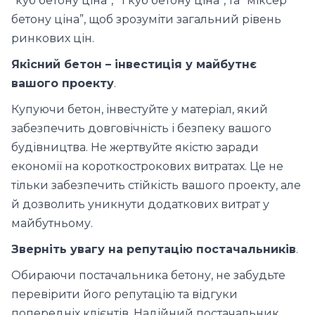
“куб бетону ціна”, “1 куб бетону ціна”, та “міксер
бетону ціна”, щоб зрозуміти загальний рівень
ринкових цін.
Якісний бетон – інвестиція у майбутнє
вашого проекту
.
Купуючи бетон, інвестуйте у матеріал, який
забезпечить довговічність і безпеку вашого
будівництва. Не жертвуйте якістю заради
економії на короткострокових витратах. Це не
тільки забезпечить стійкість вашого проекту, але
й дозволить уникнути додаткових витрат у
майбутньому.
Зверніть увагу на репутацію постачальників
.
Обираючи постачальника бетону, не забудьте
перевірити його репутацію та відгуки
попередніх клієнтів. Надійний постачальник